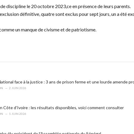
l de discipline le 20 octobre 2023,ce en présence de leurs parents.
clusion définitive, quatre sont exclus pour sept jours, un a été excl
 comme un manque de civisme et de patriotisme.
tional face à la justice : 3 ans de prison ferme et une lourde amende p
ON
2 JUIN 2026
 Côte d’Ivoire : les résultats disponibles, voici comment consulter
ON
1 JUIN 2026
o élu président de l’Assemblée nationale du Sénégal