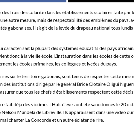
 des frais de scolarité dans les établissements scolaires faite par l
s, une autre mesure, mais de respectabilité des emblèmes du pays, 
tés gabonaises. Il s’agit de la levée du drapeau national tous lundis
i caractérisait la plupart des systèmes éducatifs des pays africains
nt donc à la vieille école. L’instauration dans les écoles de cette
nent les écoles primaires, les collègues et lycées du pays.
ires sur le territoire gabonais, sont tenus de respecter cette mesu
on des institutions dirigé par le général Brice Clotaire Oligui Nguem
’assurer que tous les chefs d’établissements respectent cette déc
 fait déjà des victimes ! Huit élèves ont été sanctionnés le 20 oct
e Nelson Mandela de Libreville. Ils apparaissent dans une vidéo dur
s mal chanter La Concorde et un autre éclater de rire.