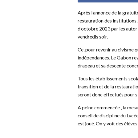
Après l’annonce de la gratuité
restauration des institution
d’octobre 2023 par les autori
vendredis soir.
Ce, pour revenir au civisme qu
indépendances. Le Gabon revie
drapeau et sa descente concer
Tous les établissements scola
transition et de la restaurati
seront donc effectués pour s
A peine commencée , la mesure
conseil de discipline du Lycé
est joué. On y voit des élève