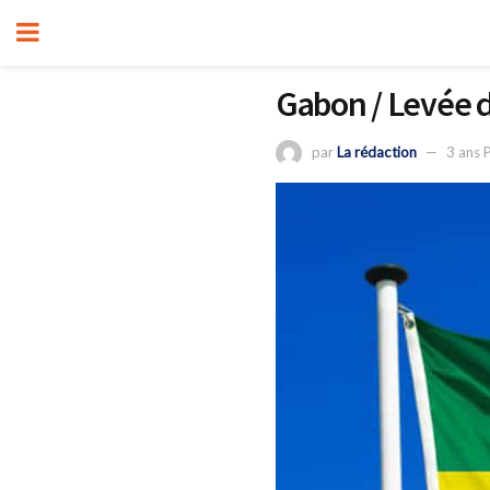
Gabon / Levée d
par
La rédaction
3 ans 