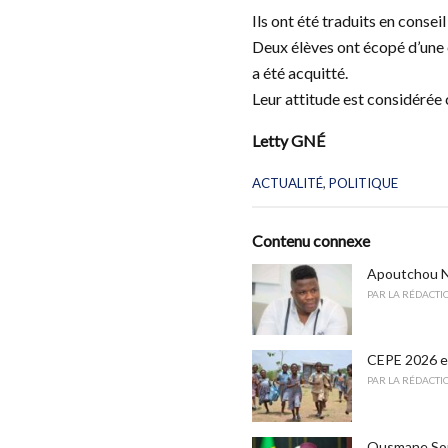
Ils ont été traduits en consei
Deux élèves ont écopé d’une ex
a été acquitté.
Leur attitude est considérée
Letty GNÉ
C
ACTUALITÉ
,
POLITIQUE
a
t
e
Contenu connexe
g
o
Apoutchou Na
r
PAR
LA RÉDACTI
i
e
s
CEPE 2026 en
:
PAR
LA RÉDACTI
Ousmane Sonk