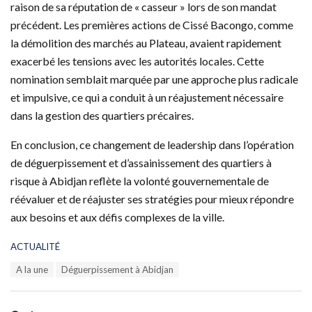
raison de sa réputation de « casseur » lors de son mandat
précédent. Les premières actions de Cissé Bacongo, comme
la démolition des marchés au Plateau, avaient rapidement
exacerbé les tensions avec les autorités locales. Cette
nomination semblait marquée par une approche plus radicale
et impulsive, ce qui a conduit à un réajustement nécessaire
dans la gestion des quartiers précaires.
En conclusion, ce changement de leadership dans l’opération
de déguerpissement et d’assainissement des quartiers à
risque à Abidjan reflète la volonté gouvernementale de
réévaluer et de réajuster ses stratégies pour mieux répondre
aux besoins et aux défis complexes de la ville.
C
ACTUALITÉ
a
T
A la une
Déguerpissement à Abidjan
t
a
e
g
g
s
o