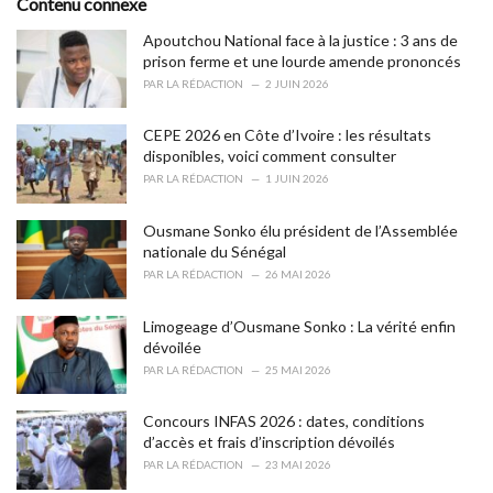
Contenu connexe
:
r
i
Apoutchou National face à la justice : 3 ans de
e
prison ferme et une lourde amende prononcés
s
PAR
LA RÉDACTION
2 JUIN 2026
:
CEPE 2026 en Côte d’Ivoire : les résultats
disponibles, voici comment consulter
PAR
LA RÉDACTION
1 JUIN 2026
Ousmane Sonko élu président de l’Assemblée
nationale du Sénégal
PAR
LA RÉDACTION
26 MAI 2026
Limogeage d’Ousmane Sonko : La vérité enfin
dévoilée
PAR
LA RÉDACTION
25 MAI 2026
Concours INFAS 2026 : dates, conditions
d’accès et frais d’inscription dévoilés
PAR
LA RÉDACTION
23 MAI 2026