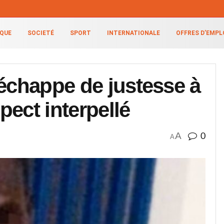
IQUE
SOCIETÉ
SPORT
INTERNATIONALE
OFFRES D’EMPL
 échappe de justesse à
ect interpellé
A
0
A