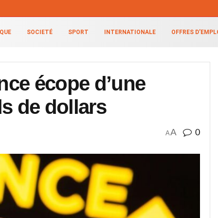
IQUE
SOCIETÉ
SPORT
INTERNATIONALE
OFFRES D’EMPL
nce écope d’une
s de dollars
A
0
A