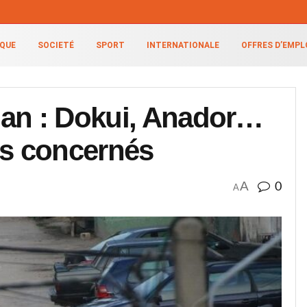
IQUE
SOCIETÉ
SPORT
INTERNATIONALE
OFFRES D’EMPL
jan : Dokui, Anador…
rs concernés
A
0
A