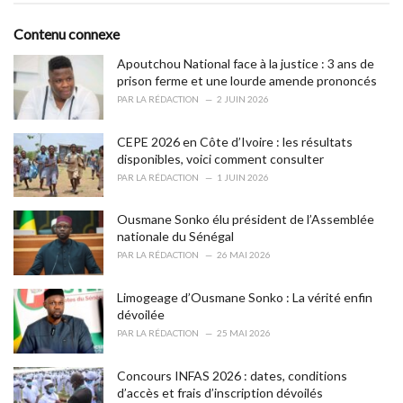
t
e
Contenu connexe
g
o
Apoutchou National face à la justice : 3 ans de
r
prison ferme et une lourde amende prononcés
i
PAR
LA RÉDACTION
2 JUIN 2026
e
s
CEPE 2026 en Côte d’Ivoire : les résultats
:
disponibles, voici comment consulter
PAR
LA RÉDACTION
1 JUIN 2026
Ousmane Sonko élu président de l’Assemblée
nationale du Sénégal
PAR
LA RÉDACTION
26 MAI 2026
Limogeage d’Ousmane Sonko : La vérité enfin
dévoilée
PAR
LA RÉDACTION
25 MAI 2026
Concours INFAS 2026 : dates, conditions
d’accès et frais d’inscription dévoilés