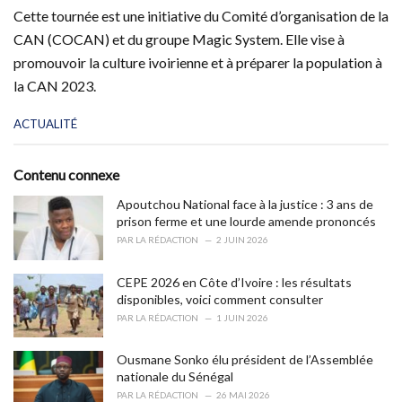
Cette tournée est une initiative du Comité d’organisation de la
CAN (COCAN) et du groupe Magic System. Elle vise à
promouvoir la culture ivoirienne et à préparer la population à
la CAN 2023.
C
ACTUALITÉ
a
t
e
Contenu connexe
g
o
Apoutchou National face à la justice : 3 ans de
r
prison ferme et une lourde amende prononcés
i
PAR
LA RÉDACTION
2 JUIN 2026
e
s
CEPE 2026 en Côte d’Ivoire : les résultats
:
disponibles, voici comment consulter
PAR
LA RÉDACTION
1 JUIN 2026
Ousmane Sonko élu président de l’Assemblée
nationale du Sénégal
PAR
LA RÉDACTION
26 MAI 2026