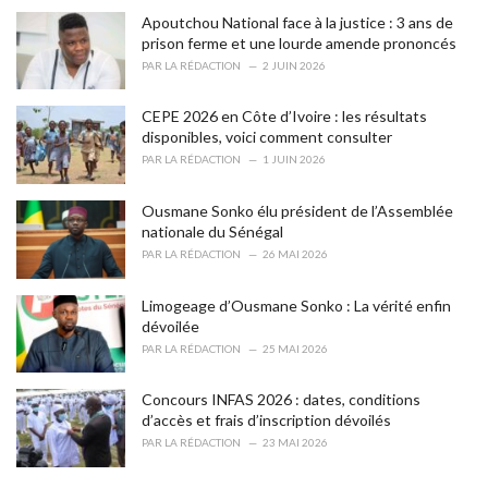
g
o
Apoutchou National face à la justice : 3 ans de
r
prison ferme et une lourde amende prononcés
i
PAR
LA RÉDACTION
2 JUIN 2026
e
s
CEPE 2026 en Côte d’Ivoire : les résultats
:
disponibles, voici comment consulter
PAR
LA RÉDACTION
1 JUIN 2026
Ousmane Sonko élu président de l’Assemblée
nationale du Sénégal
PAR
LA RÉDACTION
26 MAI 2026
Limogeage d’Ousmane Sonko : La vérité enfin
dévoilée
PAR
LA RÉDACTION
25 MAI 2026
Concours INFAS 2026 : dates, conditions
d’accès et frais d’inscription dévoilés
PAR
LA RÉDACTION
23 MAI 2026