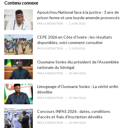
o
Contenu connexe
:
r
i
Apoutchou National face à la justice : 3 ans de
e
prison ferme et une lourde amende prononcés
s
PAR
LA RÉDACTION
2 JUIN 2026
:
CEPE 2026 en Côte d’Ivoire : les résultats
disponibles, voici comment consulter
PAR
LA RÉDACTION
1 JUIN 2026
Ousmane Sonko élu président de l’Assemblée
nationale du Sénégal
PAR
LA RÉDACTION
26 MAI 2026
Limogeage d’Ousmane Sonko : La vérité enfin
dévoilée
PAR
LA RÉDACTION
25 MAI 2026
Concours INFAS 2026 : dates, conditions
d’accès et frais d’inscription dévoilés
PAR
LA RÉDACTION
23 MAI 2026