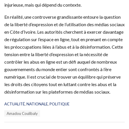
injurieuse, mais qui dépend du contexte.
En réalité, une controverse grandissante entoure la question
de la liberté d’expression et de l’utilisation des médias sociaux
en Côte d’Ivoire. Les autorités cherchent à exercer davantage
de régulation sur l’espace en ligne, tout en prenant en compte
les préoccupations liées à l’abus et à la désinformation. Cette
tension entre la liberté d’expression et la nécessité de
contrôler les abus en ligne est un défi auquel de nombreux
gouvernements du monde entier sont confrontés à l’ère
numérique. Il est crucial de trouver un équilibre qui préserve
les droits des citoyens tout en luttant contre les abus et la
désinformation sur les plateformes de médias sociaux.
C
ACTUALITÉ
,
NATIONALE
,
POLITIQUE
a
T
Amadou Coulibaly
t
a
e
g
g
s