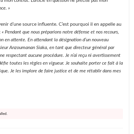
 à mon contrat. L’article en question ne précise pas mon
ce. »
enir d’une source influente. C’est pourquoi il en appelle au
:
« Pendant que nous préparions notre défense et nos recours,
on en attente. En attendant la désignation d’un nouveau
sieur Anzoumanan Siaka, en tant que directeur général par
 ne respectant aucune procédure. Je n’ai reçu ni avertissement
défie toutes les règles en vigueur. Je souhaite porter ce fait à la
que. Je les implore de faire justice et de me rétablir dans mes
lled.