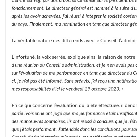
Centre est régi par une ordonnance émise par le président de la
fonctionnement. Le directeur général est nommé à la suite d’u
après les avoir achevées, j’ai réussi à intégrer la société corée
du pays. Finalement, ma nomination en tant que directeur géné
La véritable nature des différends avec le Conseil d’admini
L’infortuné, la voix serrée, explique ainsi la raison de notr
d’une réunion du Conseil d’administration, et je n’en avais pas 
sur l’évaluation de ma performance en tant que directeur du Cen
ci, je n’ai pas été informé. Sans préavis, j’ai reçu une notific
mes responsabilités d’ici le vendredi 29 octobre 2023. »
En ce qui concerne l’évaluation qui a été effectuée, il déno
partie ivoirienne ont jugé que ma performance était insuffisant
des manœuvres sournoises, ils ont réussi à conclure que je n’é
que j’étais performant. J’attendais donc les conclusions pour 