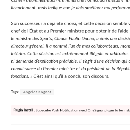
Conseil d’administration m’a remis une notification mettant fin
licenciement, mais indique que je dois améliorer ma performan
Son successeur a déjà été choisi, et cette décision semble v
chef de l’État et au Premier ministre pour obtenir de l’aide 
le ministre des Sports, Claude Paulin Danho, a émis une décisi
directeur général, il a nommé l’un de mes collaborateurs, mon
intérim. Cette décision est extrêmement illégale et arbitraire,
ni demande d’explication préalable. Il s’agit d’une décision qui 
connaissance du Premier ministre et du président de la Républi
fonctions. »
C’est ainsi qu’il a conclu son discours.
Tags:
Angelot Kognot
Plugin Install
: Subscribe Push Notification need OneSignal plugin to be insta