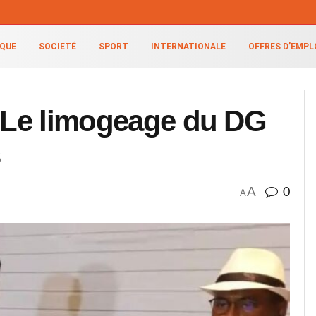
IQUE
SOCIETÉ
SPORT
INTERNATIONALE
OFFRES D’EMPL
: Le limogeage du DG
s
A
0
A