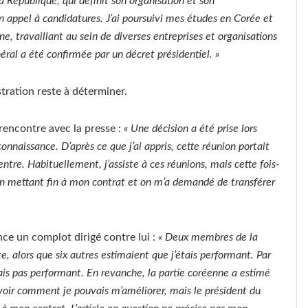
 République, qui définit son organisation et son
n appel à candidatures. J’ai poursuivi mes études en Corée et
nne, travaillant au sein de diverses entreprises et organisations
ral a été confirmée par un décret présidentiel. »
stration reste à déterminer.
e rencontre avec la presse :
« Une décision a été prise lors
connaissance. D’après ce que j’ai appris, cette réunion portait
tre. Habituellement, j’assiste à ces réunions, mais cette fois-
ation mettant fin à mon contrat et on m’a demandé de transférer
nce un complot dirigé contre lui :
« Deux membres de la
e, alors que six autres estimaient que j’étais performant. Par
tais pas performant. En revanche, la partie coréenne a estimé
savoir comment je pouvais m’améliorer, mais le président du