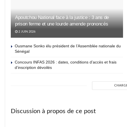
Apoutchou National face à la justice : 3 ans de
prison ferme et une lourde amende prononcés
2 JUIN 2026
Ousmane Sonko élu président de l’Assemblée nationale du
Sénégal
Concours INFAS 2026 : dates, conditions d’accès et frais
d’inscription dévoilés
CHARG
Discussion à propos de ce post