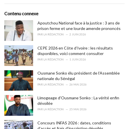
a
t
e
Contenu connexe
g
o
Apoutchou National face à la justice : 3 ans de
r
prison ferme et une lourde amende prononcés
i
PAR
LA RÉDACTION
2 JUIN 2026
e
s
CEPE 2026 en Côte d’Ivoire : les résultats
:
disponibles, voici comment consulter
PAR
LA RÉDACTION
1 JUIN 2026
Ousmane Sonko élu président de l’Assemblée
nationale du Sénégal
PAR
LA RÉDACTION
26 MAI 2026
Limogeage d’Ousmane Sonko : La vérité enfin
dévoilée
PAR
LA RÉDACTION
25 MAI 2026
Concours INFAS 2026 : dates, conditions
d’accès et frais d’inscription dévoilés