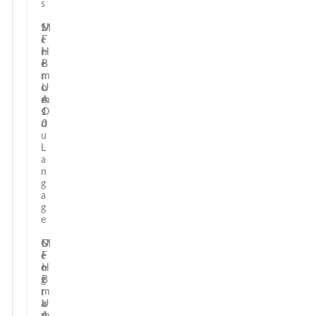
s
S
U
M
c
F
i
i
H
n
e
B
i
n
,
m
c
U
u
e
A
m
s
O
1
d
0
u
L
a
n
g
a
g
e
G
U
M
é
F
i
o
H
n
g
B
i
r
,
m
a
U
u