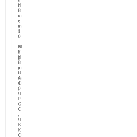
o
F
i
r
H
n
t
B
i
u
m
g
u
a
m
i
1
s
0
A
U
M
n
F
i
g
H
n
l
B
i
a
,
m
i
U
u
s
A
m
O
1
,
0
U
P
G
C
,
U
B
K
O