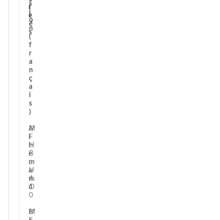
s
r
i
i
e
t
o
é
n
s
(
f
r
a
n
ç
a
i
s
)
A
U
M
l
F
i
l
H
n
e
B
i
m
,
m
a
U
u
n
A
m
d
O
1
0
P
U
M