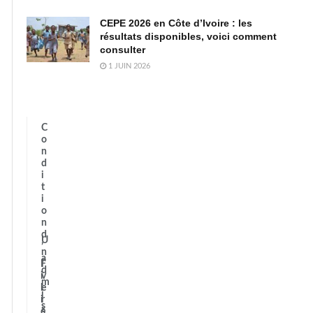
CEPE 2026 en Côte d’Ivoire : les
résultats disponibles, voici comment
consulter
1 JUIN 2026
C
o
n
d
i
t
i
o
n
d
U
’
n
a
F
i
d
i
v
m
l
e
i
i
r
s
è
s