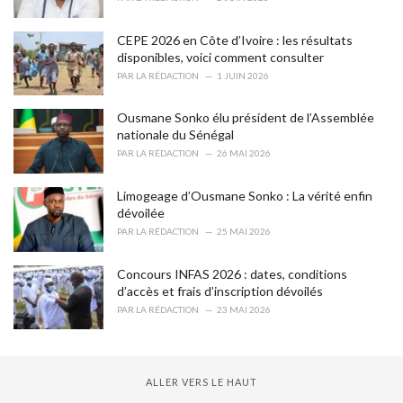
:
CEPE 2026 en Côte d’Ivoire : les résultats
disponibles, voici comment consulter
PAR
LA RÉDACTION
1 JUIN 2026
Ousmane Sonko élu président de l’Assemblée
nationale du Sénégal
PAR
LA RÉDACTION
26 MAI 2026
Limogeage d’Ousmane Sonko : La vérité enfin
dévoilée
PAR
LA RÉDACTION
25 MAI 2026
Concours INFAS 2026 : dates, conditions
d’accès et frais d’inscription dévoilés
PAR
LA RÉDACTION
23 MAI 2026
ALLER VERS LE HAUT