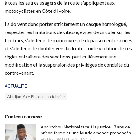
à tous les autres usagers de la route s’appliquent aux
motocyclistes en Côte d’Ivoire.
Ils doivent donc porter strictement un casque homologué,
respecter les limitations de vitesse, éviter de circuler sur les
trottoirs, s’abstenir de manœuvres de dépassement risquées
et s’abstenir de doubler vers la droite. Toute violation de ces
règles entraînera des sanctions, particulièrement une
modification et la suspension des privilèges de conduite du
contrevenant.
C
ACTUALITÉ
a
T
Abidjan|Axe Plateau-Treichville
t
a
e
g
g
s
o
Contenu connexe
:
r
i
Apoutchou National face à la justice : 3 ans de
e
prison ferme et une lourde amende prononcés
s
PAR
LA RÉDACTION
2 JUIN 2026