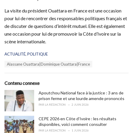
La visite du président Ouattara en France est une occasion
pour lui de rencontrer des responsables politiques français et
de discuter de questions d’intérêt mutuel. Elle est également
une occasion pour lui de promouvoir la Côte d’Ivoire sur la
scène internationale.
C
ACTUALITÉ
,
POLITIQUE
a
T
Alassane Ouattara|Dominique Ouattara|France
t
a
e
g
g
s
o
Contenu connexe
:
r
i
Apoutchou National face à la justice : 3 ans de
e
prison ferme et une lourde amende prononcés
s
PAR
LA RÉDACTION
2 JUIN 2026
:
CEPE 2026 en Côte d’Ivoire : les résultats
disponibles, voici comment consulter
PAR
LA RÉDACTION
1 JUIN 2026