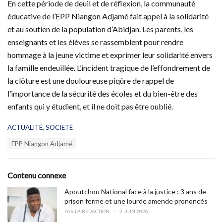
En cette période de deuil et de réflexion, la communauté
éducative de l’EPP Niangon Adjamé fait appel à la solidarité
et au soutien de la population d’Abidjan. Les parents, les
enseignants et les élèves se rassemblent pour rendre
hommage à la jeune victime et exprimer leur solidarité envers
la famille endeuillée. L’incident tragique de l’effondrement de
la clôture est une douloureuse piqûre de rappel de
l’importance de la sécurité des écoles et du bien-être des
enfants qui y étudient, et il ne doit pas être oublié.
C
ACTUALITÉ
,
SOCIETÉ
a
T
EPP Niangon Adjamé
t
a
e
g
g
s
o
Contenu connexe
:
r
i
Apoutchou National face à la justice : 3 ans de
e
prison ferme et une lourde amende prononcés
s
PAR
LA RÉDACTION
2 JUIN 2026
: