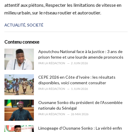
attentif aux piétons, Respecter les limitations de vitesse en
milieu urbain, sur le réseau routier et autoroutier.
C
ACTUALITÉ
,
SOCIETÉ
a
t
e
Contenu connexe
g
o
Apoutchou National face à la justice : 3 ans de
r
prison ferme et une lourde amende prononcés
i
PAR
LA RÉDACTION
2 JUIN 2026
e
s
CEPE 2026 en Côte d’Ivoire : les résultats
:
disponibles, voici comment consulter
PAR
LA RÉDACTION
1 JUIN 2026
Ousmane Sonko élu président de l’Assemblée
nationale du Sénégal
PAR
LA RÉDACTION
26 MAI 2026
Limogeage d’Ousmane Sonko : La vérité enfin