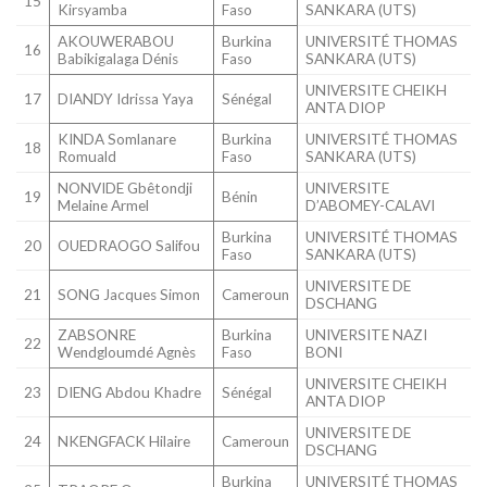
15
Kirsyamba
Faso
SANKARA (UTS)
AKOUWERABOU
Burkina
UNIVERSITÉ THOMAS
16
Babikigalaga Dénis
Faso
SANKARA (UTS)
UNIVERSITE CHEIKH
17
DIANDY Idrissa Yaya
Sénégal
ANTA DIOP
KINDA Somlanare
Burkina
UNIVERSITÉ THOMAS
18
Romuald
Faso
SANKARA (UTS)
NONVIDE Gbêtondji
UNIVERSITE
19
Bénin
Melaine Armel
D’ABOMEY-CALAVI
Burkina
UNIVERSITÉ THOMAS
20
OUEDRAOGO Salifou
Faso
SANKARA (UTS)
UNIVERSITE DE
21
SONG Jacques Simon
Cameroun
DSCHANG
ZABSONRE
Burkina
UNIVERSITE NAZI
22
Wendgloumdé Agnès
Faso
BONI
UNIVERSITE CHEIKH
23
DIENG Abdou Khadre
Sénégal
ANTA DIOP
UNIVERSITE DE
24
NKENGFACK Hilaire
Cameroun
DSCHANG
Burkina
UNIVERSITÉ THOMAS