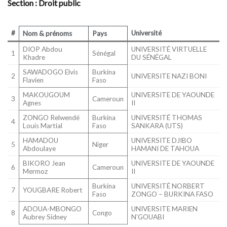
Section : Droit public
#
Université
Nom & prénoms
Pays
DIOP Abdou
UNIVERSITÉ VIRTUELLE
1
Sénégal
Khadre
DU SÉNÉGAL
SAWADOGO Elvis
Burkina
2
UNIVERSITE NAZI BONI
Flavien
Faso
MAKOUGOUM
UNIVERSITE DE YAOUNDE
3
Cameroun
Agnes
II
ZONGO Relwendé
Burkina
UNIVERSITÉ THOMAS
4
Louis Martial
Faso
SANKARA (UTS)
HAMADOU
UNIVERSITE DJIBO
5
Niger
Abdoulaye
HAMANI DE TAHOUA
BIKORO Jean
UNIVERSITE DE YAOUNDE
6
Cameroun
Mermoz
II
Burkina
UNIVERSITÉ NORBERT
7
YOUGBARE Robert
Faso
ZONGO – BURKINA FASO
ADOUA-MBONGO
UNIVERSITE MARIEN
8
Congo
Aubrey Sidney
N’GOUABI