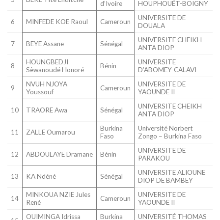
d’Ivoire
HOUPHOUËT-BOIGNY
UNIVERSITE DE
6
MINFEDE KOE Raoul
Cameroun
DOUALA
UNIVERSITE CHEIKH
7
BEYE Assane
Sénégal
ANTA DIOP
HOUNGBEDJI
UNIVERSITE
8
Bénin
Sèwanoudé Honoré
D’ABOMEY-CALAVI
NVUH NJOYA
UNIVERSITE DE
9
Cameroun
Youssouf
YAOUNDE II
UNIVERSITE CHEIKH
10
TRAORE Awa
Sénégal
ANTA DIOP
Burkina
Université Norbert
11
ZALLE Oumarou
Faso
Zongo – Burkina Faso
UNIVERSITE DE
12
ABDOULAYE Dramane
Bénin
PARAKOU
UNIVERSITE ALIOUNE
13
KA Ndéné
Sénégal
DIOP DE BAMBEY
MINKOUA NZIE Jules
UNIVERSITE DE
14
Cameroun
René
YAOUNDE II
OUIMINGA Idrissa
Burkina
UNIVERSITÉ THOMAS