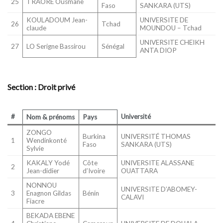
25
TRAORE Ousmane
Faso
SANKARA (UTS)
KOULADOUM Jean-
UNIVERSITE DE
26
Tchad
claude
MOUNDOU – Tchad
UNIVERSITE CHEIKH
27
LO Serigne Bassirou
Sénégal
ANTA DIOP
Section : Droit privé
#
Université
Nom & prénoms
Pays
ZONGO
Burkina
UNIVERSITÉ THOMAS
1
Wendinkonté
Faso
SANKARA (UTS)
Sylvie
KAKALY Yodé
Côte
UNIVERSITE ALASSANE
2
Jean-didier
d’Ivoire
OUATTARA
NONNOU
UNIVERSITE D’ABOMEY-
3
Enagnon Gildas
Bénin
CALAVI
Fiacre
BEKADA EBENE