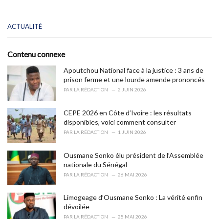
C
ACTUALITÉ
a
t
e
Contenu connexe
g
o
Apoutchou National face à la justice : 3 ans de
r
prison ferme et une lourde amende prononcés
i
PAR
LA RÉDACTION
2 JUIN 2026
e
s
CEPE 2026 en Côte d’Ivoire : les résultats
:
disponibles, voici comment consulter
PAR
LA RÉDACTION
1 JUIN 2026
Ousmane Sonko élu président de l’Assemblée
nationale du Sénégal
PAR
LA RÉDACTION
26 MAI 2026
Limogeage d’Ousmane Sonko : La vérité enfin
dévoilée
PAR
LA RÉDACTION
25 MAI 2026