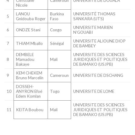
4
Christiane
Cameroun
UNIVERSITE DE DOUALA
Nicole
LANOU
Burkina
UNIVERSITÉ THOMAS
5
Gnidouba Roger
Faso
SANKARA (UTS)
UNIVERSITE MARIEN
6
ONDZE Stani
Congo
N’GOUABI
UNIVERSITE ALIOUNE DIOP
7
THIAM Mballo
Sénégal
DE BAMBEY
DEMBELE
UNIVERSITE DES SCIENCES
8
Mamadou
Mali
JURIDIQUES ET POLITIQUES
Bakaye
DE BAMAKO (USJPB)
KEM CHEKEM
9
Cameroun
UNIVERSITE DE DSCHANG
Bruno Marcelin
DOSSEH-
10
ANYRON Efoé
Togo
UNIVERSITE DE LOME
Edem Komlan
UNIVERSITE DES SCIENCES
11
KEITA Boubou
Mali
JURIDIQUES ET POLITIQUES
DE BAMAKO (USJPB)