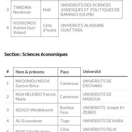
UNIVERSITE DES SCIENCES
TANDINA
3
Mali
JURIDIQUES ET POLITIQUES DE
Nouhoum
BAMAKO (USJPB)
KOSSONOU
Côte
UNIVERSITE ALASSANE
4
Komoé Guy-
d’Ivoire
OUATTARA
Roland
Section : Sciences économiques
#
Université
Nom & prénoms
Pays
NKOUMOU NGOA
UNIVERSITE DE
1
Cameroun
Gaston Brice
DSCHANG
NGA NDJOBO Patrick
UNIVERSITÉ DE
2
Cameroun
Marie
MAROUA
Burkina
UNIVERSITE Joseph KI-
3
SEOGO Windinkonté
Faso
ZERBO
4
ALI Essossinam
Togo
UNIVERSITE DE KARA
Côte
UNIVERSITE FELIX
5
BEKE Tite Ehuitche