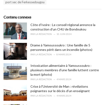
T
port sec de Ferkessedougou
t
a
e
g
g
s
o
Contenu connexe
:
r
i
Côte d’Ivoire : Le conseil régional annonce la
e
construction d’un CHU de Bondoukou
s
PAR
LA RÉDACTION
10 JUIN 2024
:
Drame à Yamoussoukro : Une famille de 5
personnes périt dans un incendie (photos)
PAR
LA RÉDACTION
8 MARS 2024
Intoxication alimentaire à Yamoussoukro :
plusieurs membres d'une famille luttent contre
la mort (photo)
PAR
LA RÉDACTION
4 MARS 2024
Crise à l'Université de Man : révélations
poignantes sur le décès d'un enseignant
PAR
LA RÉDACTION
4 MARS 2024