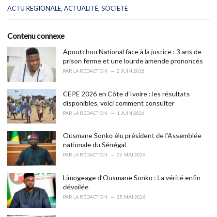
C
ACTU REGIONALE
,
ACTUALITÉ
,
SOCIETÉ
a
t
e
Contenu connexe
g
o
Apoutchou National face à la justice : 3 ans de
r
prison ferme et une lourde amende prononcés
i
PAR
LA RÉDACTION
2 JUIN 2026
e
s
CEPE 2026 en Côte d’Ivoire : les résultats
:
disponibles, voici comment consulter
PAR
LA RÉDACTION
1 JUIN 2026
Ousmane Sonko élu président de l’Assemblée
nationale du Sénégal
PAR
LA RÉDACTION
26 MAI 2026
Limogeage d’Ousmane Sonko : La vérité enfin
dévoilée
PAR
LA RÉDACTION
25 MAI 2026