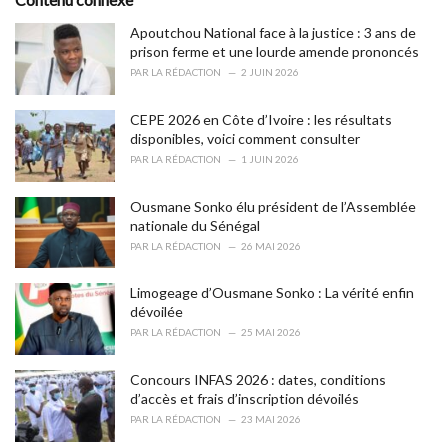
:
r
i
Apoutchou National face à la justice : 3 ans de
e
prison ferme et une lourde amende prononcés
s
PAR
LA RÉDACTION
2 JUIN 2026
:
CEPE 2026 en Côte d’Ivoire : les résultats
disponibles, voici comment consulter
PAR
LA RÉDACTION
1 JUIN 2026
Ousmane Sonko élu président de l’Assemblée
nationale du Sénégal
PAR
LA RÉDACTION
26 MAI 2026
Limogeage d’Ousmane Sonko : La vérité enfin
dévoilée
PAR
LA RÉDACTION
25 MAI 2026
Concours INFAS 2026 : dates, conditions
d’accès et frais d’inscription dévoilés
PAR
LA RÉDACTION
23 MAI 2026