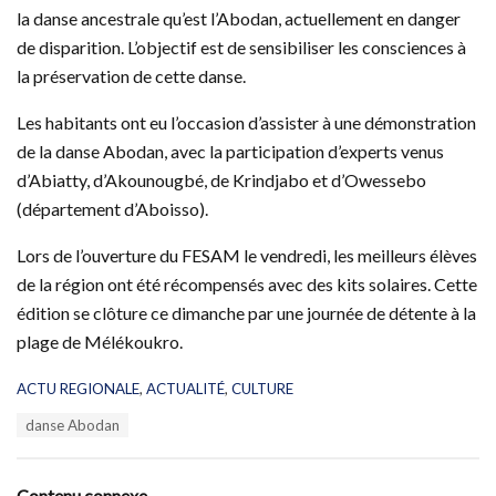
la danse ancestrale qu’est l’Abodan, actuellement en danger
de disparition. L’objectif est de sensibiliser les consciences à
la préservation de cette danse.
Les habitants ont eu l’occasion d’assister à une démonstration
de la danse Abodan, avec la participation d’experts venus
d’Abiatty, d’Akounougbé, de Krindjabo et d’Owessebo
(département d’Aboisso).
Lors de l’ouverture du FESAM le vendredi, les meilleurs élèves
de la région ont été récompensés avec des kits solaires. Cette
édition se clôture ce dimanche par une journée de détente à la
plage de Mélékoukro.
C
ACTU REGIONALE
,
ACTUALITÉ
,
CULTURE
a
T
danse Abodan
t
a
e
g
g
s
o
Contenu connexe