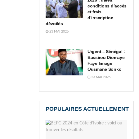
2026 : dates,
conditions d’accès
et frais
d’inscription
dévoilés
23 MAI 2026
Urgent – Sénégal :
Bassirou Diomaye
Faye limoge
Ousmane Sonko
23 MAI 2026
POPULAIRES ACTUELLEMENT