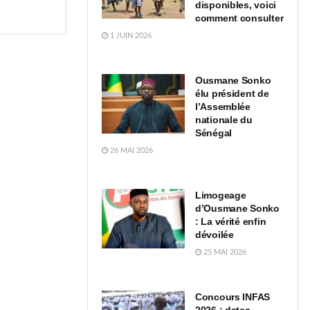
disponibles, voici
comment consulter
1 JUIN 2026
Ousmane Sonko
élu président de
l’Assemblée
nationale du
Sénégal
26 MAI 2026
Limogeage
d’Ousmane Sonko
: La vérité enfin
dévoilée
25 MAI 2026
Concours INFAS