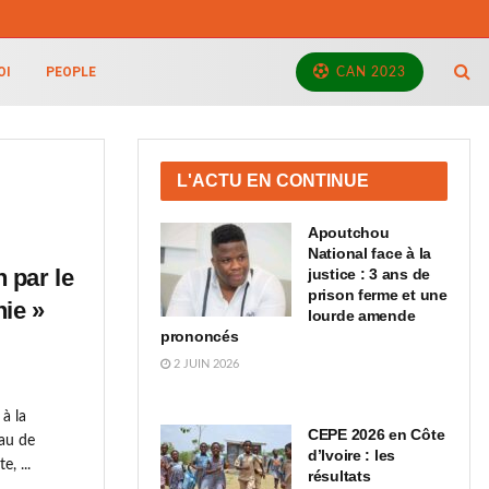
OI
PEOPLE
CAN 2023
L'ACTU EN CONTINUE
Apoutchou
National face à la
 par le
justice : 3 ans de
prison ferme et une
ie »
lourde amende
prononcés
2 JUIN 2026
à la
CEPE 2026 en Côte
au de
d’Ivoire : les
, ...
résultats