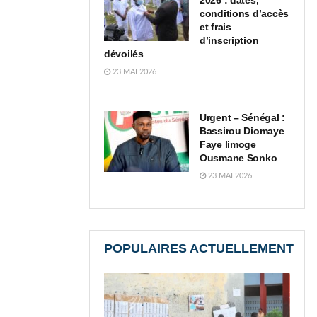
2026 : dates,
conditions d’accès
et frais
d’inscription
dévoilés
23 MAI 2026
Urgent – Sénégal :
Bassirou Diomaye
Faye limoge
Ousmane Sonko
23 MAI 2026
POPULAIRES ACTUELLEMENT