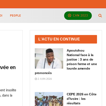
OI
PEOPLE
CAN 2023
L'ACTU EN CONTINUE
Apoutchou
National face à la
justice : 3 ans de
prison ferme et une
uvée en
lourde amende
prononcés
2 JUIN 2026
ent insolite
CEPE 2026 en Côte
, dans la
d’Ivoire : les
résultats