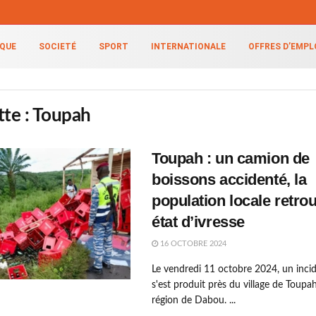
IQUE
SOCIETÉ
SPORT
INTERNATIONALE
OFFRES D’EMPL
tte :
Toupah
Toupah : un camion de
boissons accidenté, la
population locale retro
état d’ivresse
16 OCTOBRE 2024
Le vendredi 11 octobre 2024, un incid
s'est produit près du village de Toupah
région de Dabou. ...