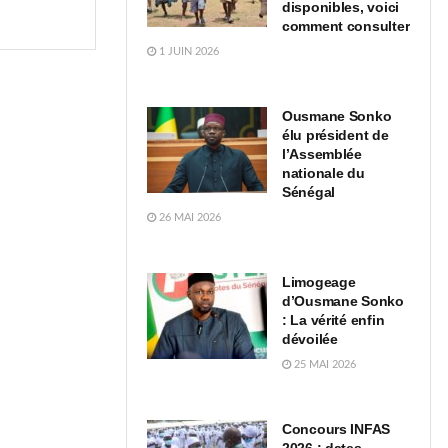
disponibles, voici
comment consulter
1 JUIN 2026
Ousmane Sonko
élu président de
l’Assemblée
nationale du
Sénégal
26 MAI 2026
Limogeage
d’Ousmane Sonko
: La vérité enfin
dévoilée
25 MAI 2026
Concours INFAS