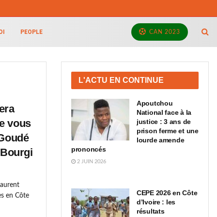
OI
PEOPLE
CAN 2023
L'ACTU EN CONTINUE
Apoutchou
era
National face à la
ue vous
justice : 3 ans de
prison ferme et une
 Goudé
lourde amende
prononcés
 Bourgi
2 JUIN 2026
Laurent
CEPE 2026 en Côte
es en Côte
d’Ivoire : les
résultats