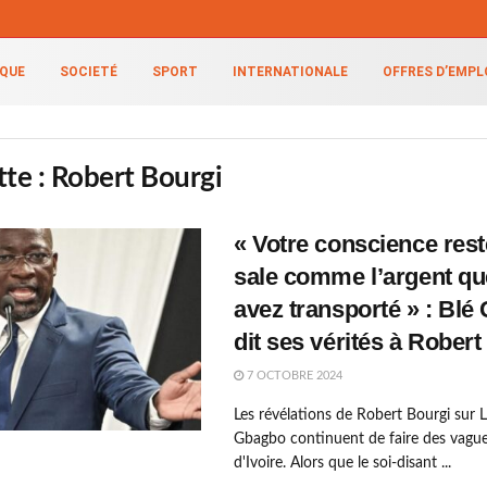
IQUE
SOCIETÉ
SPORT
INTERNATIONALE
OFFRES D’EMPL
tte :
Robert Bourgi
« Votre conscience rest
sale comme l’argent q
avez transporté » : Blé
dit ses vérités à Robert
7 OCTOBRE 2024
Les révélations de Robert Bourgi sur 
Gbagbo continuent de faire des vagu
d'Ivoire. Alors que le soi-disant ...