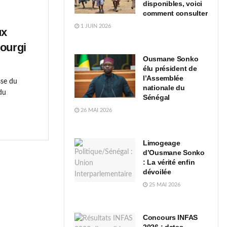
disponibles, voici
comment consulter
1 JUIN 2026
ux
Bourgi
Ousmane Sonko
élu président de
l’Assemblée
sse du
nationale du
 du
Sénégal
26 MAI 2026
Limogeage
d’Ousmane Sonko
: La vérité enfin
dévoilée
25 MAI 2026
Concours INFAS