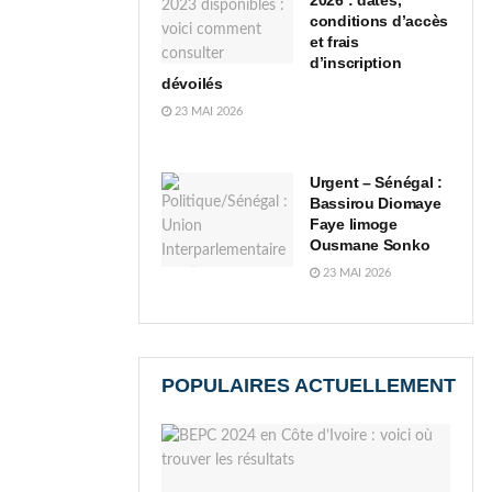
2026 : dates,
conditions d’accès
et frais
d’inscription
dévoilés
23 MAI 2026
Urgent – Sénégal :
Bassirou Diomaye
Faye limoge
Ousmane Sonko
23 MAI 2026
POPULAIRES ACTUELLEMENT