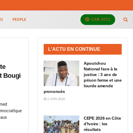
OI
PEOPLE
CAN 2023
L'ACTU EN CONTINUE
Apoutchou
te
National face à la
t Bougi
justice : 3 ans de
prison ferme et une
lourde amende
prononcés
2 JUIN 2026
amed
émocratique
 aux
CEPE 2026 en Côte
d’Ivoire : les
résultats