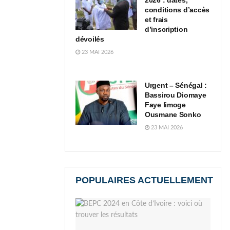
2026 : dates,
conditions d’accès
et frais
d’inscription
dévoilés
23 MAI 2026
Urgent – Sénégal :
Bassirou Diomaye
Faye limoge
Ousmane Sonko
23 MAI 2026
POPULAIRES ACTUELLEMENT