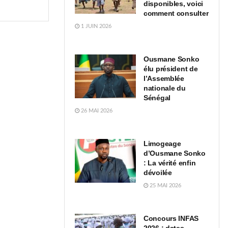
disponibles, voici
comment consulter
1 JUIN 2026
Ousmane Sonko
élu président de
l’Assemblée
nationale du
Sénégal
26 MAI 2026
Limogeage
d’Ousmane Sonko
: La vérité enfin
dévoilée
25 MAI 2026
Concours INFAS