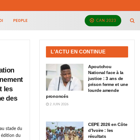
OI
PEOPLE
CAN 2023
L'ACTU EN CONTINUE
Apoutchou
ation
National face à la
ignement
justice : 3 ans de
prison ferme et une
t les
lourde amende
prononcés
ne des
2 JUIN 2026
CEPE 2026 en Côte
au stade du
d’Ivoire : les
 édition du
résultats