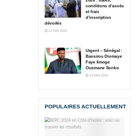
2026 : dates,
conditions d’accès
et frais
d’inscription
dévoilés
23 MAI 2026
Urgent – Sénégal :
Bassirou Diomaye
Faye limoge
Ousmane Sonko
23 MAI 2026
POPULAIRES ACTUELLEMENT