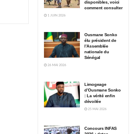
disponibles, voici
comment consulter
1 JUIN 2026
Ousmane Sonko
élu président de
l’Assemblée
nationale du
Sénégal
26 MAI 2026
Limogeage
d’Ousmane Sonko
: La vérité enfin
dévoilée
25 MAI 2026
Concours INFAS