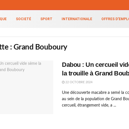
IQUE
SOCIETÉ
SPORT
INTERNATIONALE
OFFRES D’EMPL
tte :
Grand Bouboury
Dabou : Un cercueil vi
la trouille à Grand Bou
22 OCTOBRE 2024
Une découverte macabre a semé la co
au sein de la population de Grand B
cercueil, étrangement vide, a ...