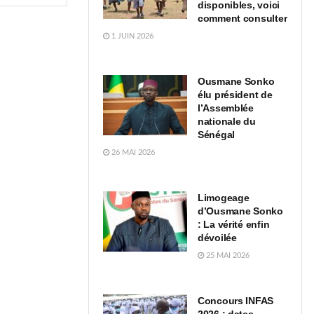
disponibles, voici
comment consulter
1 JUIN 2026
Ousmane Sonko
élu président de
l’Assemblée
nationale du
Sénégal
26 MAI 2026
Limogeage
d’Ousmane Sonko
: La vérité enfin
dévoilée
25 MAI 2026
Concours INFAS