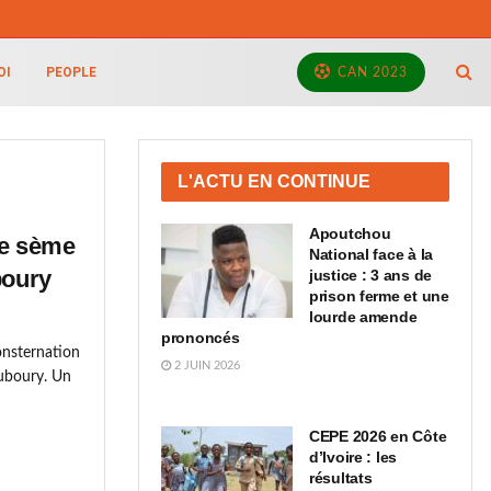
OI
PEOPLE
CAN 2023
L'ACTU EN CONTINUE
Apoutchou
de sème
National face à la
boury
justice : 3 ans de
prison ferme et une
lourde amende
prononcés
nsternation
2 JUIN 2026
ouboury. Un
CEPE 2026 en Côte
d’Ivoire : les
résultats