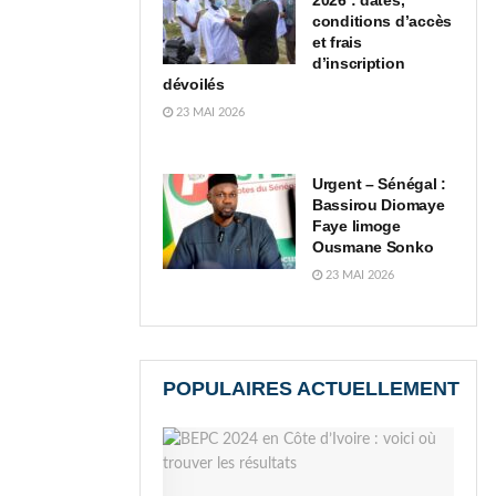
2026 : dates,
conditions d’accès
et frais
d’inscription
dévoilés
23 MAI 2026
Urgent – Sénégal :
Bassirou Diomaye
Faye limoge
Ousmane Sonko
23 MAI 2026
POPULAIRES ACTUELLEMENT