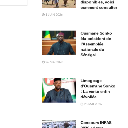
disponibles, voici
comment consulter
1 JUIN 2026
Ousmane Sonko
élu président de
l’Assemblée
nationale du
Sénégal
26 MAI 2026
Limogeage
d’Ousmane Sonko
: La vérité enfin
dévoilée
25 MAI 2026
Concours INFAS