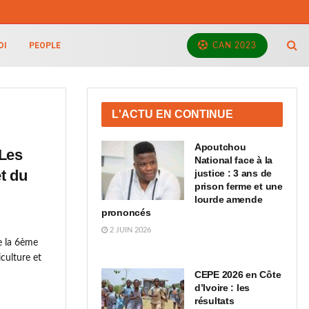
OI
PEOPLE
CAN 2023
L'ACTU EN CONTINUE
Apoutchou
Les
National face à la
t du
justice : 3 ans de
prison ferme et une
lourde amende
prononcés
2 JUIN 2026
e la 6ème
iculture et
CEPE 2026 en Côte
d’Ivoire : les
résultats