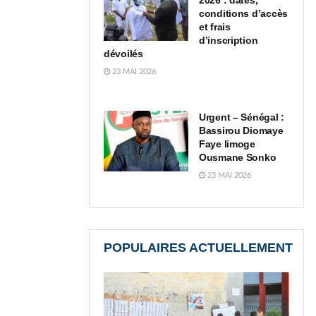
2026 : dates,
conditions d’accès
et frais
d’inscription
dévoilés
23 MAI 2026
Urgent – Sénégal :
Bassirou Diomaye
Faye limoge
Ousmane Sonko
23 MAI 2026
POPULAIRES ACTUELLEMENT