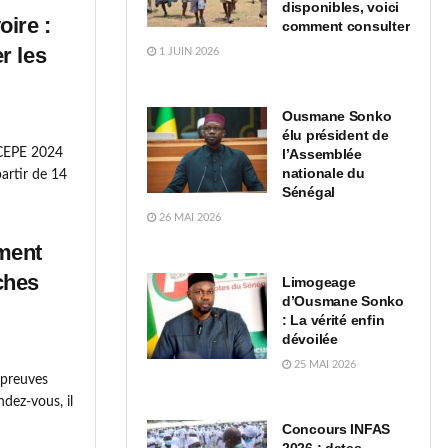
disponibles, voici
oire :
comment consulter
r les
1 JUIN 2026
Ousmane Sonko
élu président de
u CEPE 2024
l’Assemblée
nationale du
partir de 14
Sénégal
26 MAI 2026
ment
iches
Limogeage
d’Ousmane Sonko
: La vérité enfin
dévoilée
25 MAI 2026
épreuves
ndez-vous, il
Concours INFAS