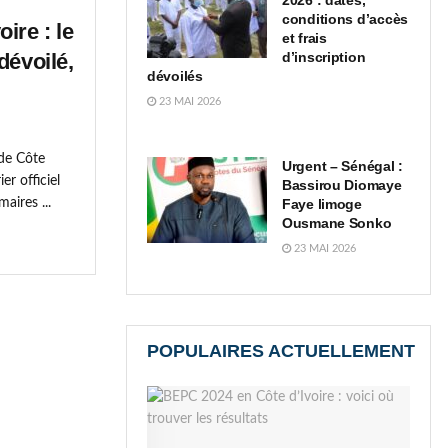
2026 : dates,
conditions d’accès
ire : le
et frais
dévoilé,
d’inscription
dévoilés
23 MAI 2026
 de Côte
Urgent – Sénégal :
er officiel
Bassirou Diomaye
aires ...
Faye limoge
Ousmane Sonko
23 MAI 2026
POPULAIRES ACTUELLEMENT