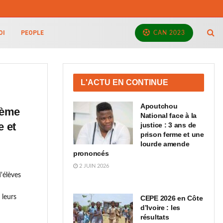
OI
PEOPLE
CAN 2023
L'ACTU EN CONTINUE
Apoutchou
xième
National face à la
e et
justice : 3 ans de
prison ferme et une
lourde amende
prononcés
2 JUIN 2026
d'élèves
 leurs
CEPE 2026 en Côte
d’Ivoire : les
résultats