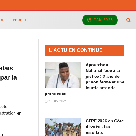
OI
PEOPLE
CAN 2023
L'ACTU EN CONTINUE
Apoutchou
alais
National face à la
par la
justice : 3 ans de
prison ferme et une
lourde amende
prononcés
2 JUIN 2026
Côte
ustration en
CEPE 2026 en Côte
d’Ivoire : les
résultats