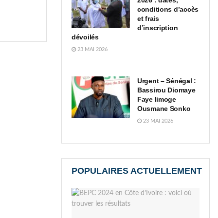
2026 : dates,
conditions d’accès
et frais
d’inscription
dévoilés
23 MAI 2026
Urgent – Sénégal :
Bassirou Diomaye
Faye limoge
Ousmane Sonko
23 MAI 2026
POPULAIRES ACTUELLEMENT