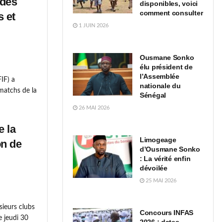
 des
disponibles, voici
comment consulter
 et
1 JUIN 2026
Ousmane Sonko
élu président de
l’Assemblée
FIF) a
nationale du
 matchs de la
Sénégal
26 MAI 2026
e la
Limogeage
on de
d’Ousmane Sonko
: La vérité enfin
dévoilée
25 MAI 2026
sieurs clubs
Concours INFAS
e jeudi 30