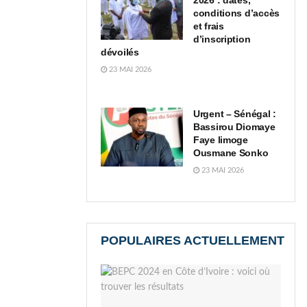
2026 : dates,
conditions d’accès
et frais
d’inscription
dévoilés
23 MAI 2026
Urgent – Sénégal :
Bassirou Diomaye
Faye limoge
Ousmane Sonko
23 MAI 2026
POPULAIRES ACTUELLEMENT