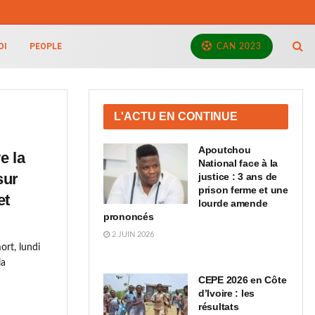
OI
PEOPLE
CAN 2023
L'ACTU EN CONTINUE
Apoutchou
e la
National face à la
sur
justice : 3 ans de
prison ferme et une
et
lourde amende
prononcés
2 JUIN 2026
ort, lundi
la
CEPE 2026 en Côte
d’Ivoire : les
résultats