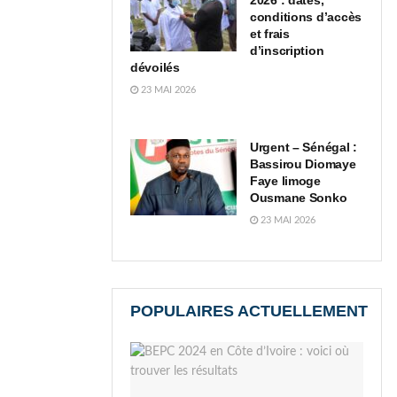
2026 : dates,
conditions d’accès
et frais
d’inscription
dévoilés
23 MAI 2026
Urgent – Sénégal :
Bassirou Diomaye
Faye limoge
Ousmane Sonko
23 MAI 2026
POPULAIRES ACTUELLEMENT