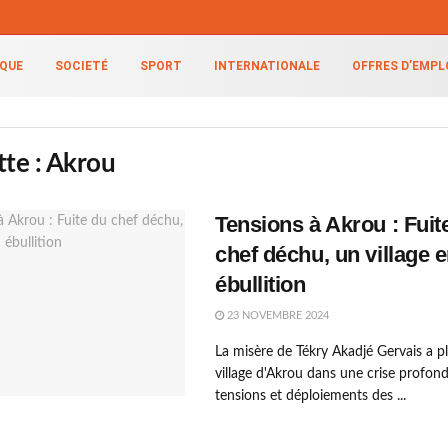
IQUE
SOCIETÉ
SPORT
INTERNATIONALE
OFFRES D’EMPL
tte :
Akrou
Tensions à Akrou : Fuit
chef déchu, un village 
ébullition
23 NOVEMBRE 2024
La misère de Tékry Akadjé Gervais a p
village d'Akrou dans une crise profond
tensions et déploiements des ...