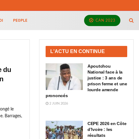
OI
PEOPLE
CAN 2023
L'ACTU EN CONTINUE
Apoutchou
e du
National face à la
en
justice : 3 ans de
prison ferme et une
lourde amende
prononcés
2 JUIN 2026
longé le
e. Barrages,
CEPE 2026 en Côte
d’Ivoire : les
résultats