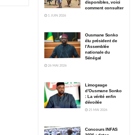
disponibles, voici
comment consulter
1 JUIN 2026
Ousmane Sonko
élu président de
l’Assemblée
nationale du
Sénégal
26 MAI 2026
Limogeage
d’Ousmane Sonko
: La vérité enfin
dévoilée
25 MAI 2026
Concours INFAS