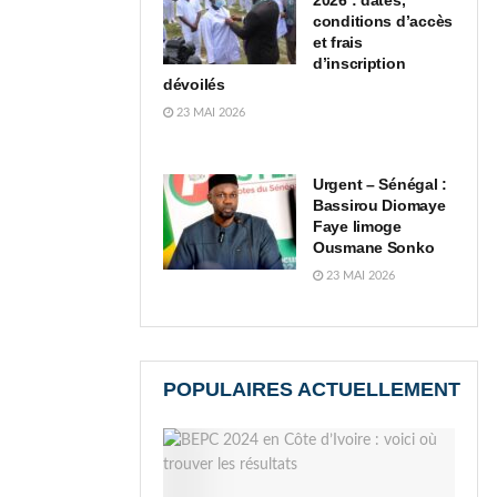
2026 : dates,
conditions d’accès
et frais
d’inscription
dévoilés
23 MAI 2026
Urgent – Sénégal :
Bassirou Diomaye
Faye limoge
Ousmane Sonko
23 MAI 2026
POPULAIRES ACTUELLEMENT