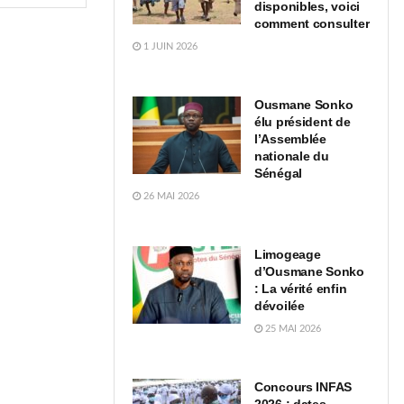
disponibles, voici
comment consulter
1 JUIN 2026
Ousmane Sonko
élu président de
l’Assemblée
nationale du
Sénégal
26 MAI 2026
Limogeage
d’Ousmane Sonko
: La vérité enfin
dévoilée
25 MAI 2026
Concours INFAS