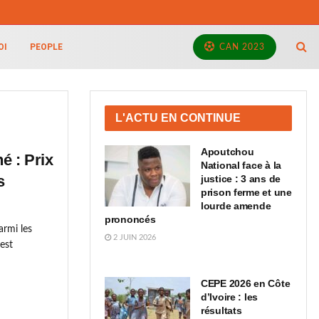
OI
PEOPLE
CAN 2023
L'ACTU EN CONTINUE
Apoutchou
é : Prix
National face à la
s
justice : 3 ans de
prison ferme et une
lourde amende
prononcés
armi les
2 JUIN 2026
est
CEPE 2026 en Côte
d’Ivoire : les
résultats