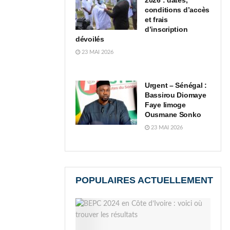
2026 : dates,
conditions d’accès
et frais
d’inscription
dévoilés
23 MAI 2026
Urgent – Sénégal :
Bassirou Diomaye
Faye limoge
Ousmane Sonko
23 MAI 2026
POPULAIRES ACTUELLEMENT