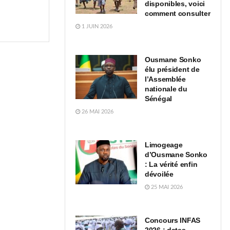
disponibles, voici
comment consulter
1 JUIN 2026
Ousmane Sonko
élu président de
l’Assemblée
nationale du
Sénégal
26 MAI 2026
Limogeage
d’Ousmane Sonko
: La vérité enfin
dévoilée
25 MAI 2026
Concours INFAS