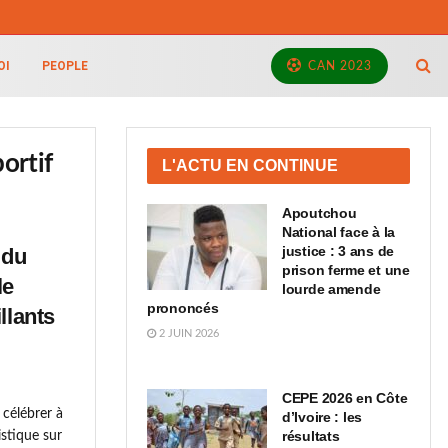
OI
PEOPLE
CAN 2023
ortif
L'ACTU EN CONTINUE
Apoutchou
National face à la
justice : 3 ans de
 du
prison ferme et une
le
lourde amende
prononcés
llants
2 JUIN 2026
CEPE 2026 en Côte
e célébrer à
d’Ivoire : les
résultats
istique sur