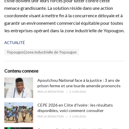
civile doivent unir leurs forces pour lutter contre cette
menace grandissante. La solution réside dans une action
coordonnée visant à mettre fin à la concurrence déloyale et à
garantir un environnement commercial équitable pour toutes
les entreprises opérant dans la zone industrielle de Yopougon.
C
ACTUALITÉ
a
T
Yopougon|zone industrielle de Yopougon
t
a
e
g
g
s
o
Contenu connexe
:
r
i
Apoutchou National face à la justice : 3 ans de
e
prison ferme et une lourde amende prononcés
s
PAR
LA RÉDACTION
2 JUIN 2026
:
CEPE 2026 en Côte d’Ivoire : les résultats
disponibles, voici comment consulter
PAR
LA RÉDACTION
1 JUIN 2026