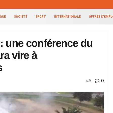
IQUE
SOCIETÉ
SPORT
INTERNATIONALE
OFFRES D’EMPL
: une conférence du
a vire à
s
A
0
A