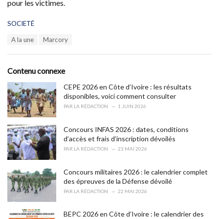
pour les victimes.
C
SOCIETÉ
a
T
A la une
Marcory
t
a
e
g
g
s
o
Contenu connexe
:
r
i
CEPE 2026 en Côte d’Ivoire : les résultats
e
disponibles, voici comment consulter
s
PAR
LA RÉDACTION
1 JUIN 2026
:
Concours INFAS 2026 : dates, conditions
d’accès et frais d’inscription dévoilés
PAR
LA RÉDACTION
23 MAI 2026
Concours militaires 2026 : le calendrier complet
des épreuves de la Défense dévoilé
PAR
LA RÉDACTION
22 MAI 2026
BEPC 2026 en Côte d’Ivoire : le calendrier des