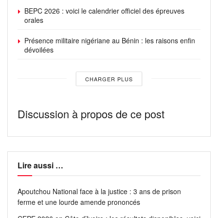
BEPC 2026 : voici le calendrier officiel des épreuves
Un témoin, s’adressant à notre rédaction sous
orales
couvert d’anonymat, a précisé que le jeune homme
n’a pas été physiquement maltraité, mais qu’il a été
Présence militaire nigériane au Bénin : les raisons enfin
dévoilées
étroitement ligoté pendant des heures, ce qui aurait
entraîné son décès dans des circonstances
tragiques.
CHARGER PLUS
Discussion à propos de ce post
Lire aussi …
Apoutchou National face à la justice : 3 ans de prison
ferme et une lourde amende prononcés