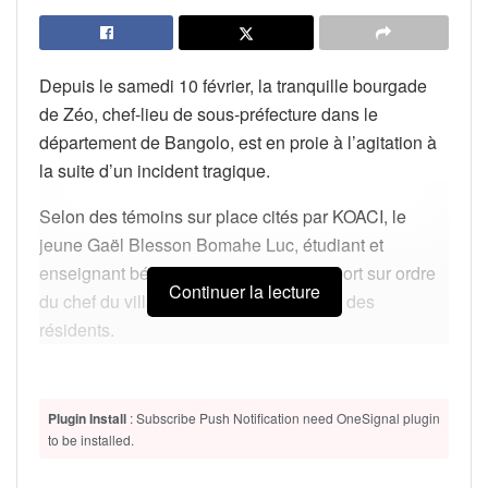
Depuis le samedi 10 février, la tranquille bourgade
de Zéo, chef-lieu de sous-préfecture dans le
département de Bangolo, est en proie à l’agitation à
la suite d’un incident tragique.
Selon des témoins sur place cités par KOACI, le
jeune Gaël Blesson Bomahe Luc, étudiant et
enseignant bénévole, aurait trouvé la mort sur ordre
Continuer la lecture
du chef du village, provoquant la colère des
résidents.
A lire aussi
Plugin Install
: Subscribe Push Notification need OneSignal plugin
Apoutchou National face à la justice : 3
to be installed.
ans de prison ferme et une lourde
amende prononcés