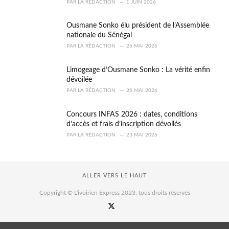
PAR
LA RÉDACTION
1 JUIN 2026
Ousmane Sonko élu président de l’Assemblée
nationale du Sénégal
PAR
LA RÉDACTION
26 MAI 2026
Limogeage d’Ousmane Sonko : La vérité enfin
dévoilée
PAR
LA RÉDACTION
25 MAI 2026
Concours INFAS 2026 : dates, conditions
d’accès et frais d’inscription dévoilés
PAR
LA RÉDACTION
23 MAI 2026
ALLER VERS LE HAUT
Copyright © L'ivoirien Express 2023. tous droits réservés