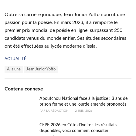
Outre sa carrière juridique, Jean Junior Yoffo nourrit une
passion pour la poésie. En mars 2023, il a remporté le
premier prix mondial de poésie en ligne, surpassant 250
candidats venus du monde entier. Ses études secondaires
ont été effectuées au lycée moderne d’Issia.
C
ACTUALITÉ
a
T
A la une
Jean Junior Yoffo
t
a
e
g
g
s
o
Contenu connexe
:
r
i
Apoutchou National face à la justice : 3 ans de
e
prison ferme et une lourde amende prononcés
s
PAR
LA RÉDACTION
2 JUIN 2026
:
CEPE 2026 en Côte d’Ivoire : les résultats
disponibles, voici comment consulter