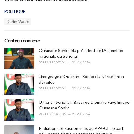
C
POLITIQUE
a
T
Karim Wade
t
a
e
g
g
s
o
Contenu connexe
:
r
i
Ousmane Sonko élu président de l’Assemblée
e
nationale du Sénégal
s
PAR
LA RÉDACTION
26 MAI 2026
:
Limogeage d’Ousmane Sonko : La vérité enfin
dévoilée
PAR
LA RÉDACTION
25 MAI 2026
Urgent - Sénégal : Bassirou Diomaye Faye limoge
Ousmane Sonko
PAR
LA RÉDACTION
23 MAI 2026
Radiations et suspensions au PPA-CI : le parti
de Gbagbo en pleine tempête politique