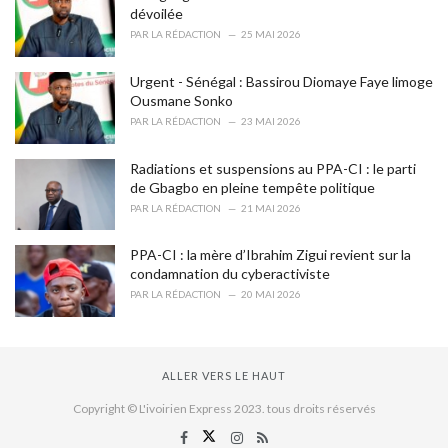
dévoilée
PAR
LA RÉDACTION
25 MAI 2026
Urgent - Sénégal : Bassirou Diomaye Faye limoge
Ousmane Sonko
PAR
LA RÉDACTION
23 MAI 2026
Radiations et suspensions au PPA-CI : le parti
de Gbagbo en pleine tempête politique
PAR
LA RÉDACTION
21 MAI 2026
PPA-CI : la mère d’Ibrahim Zigui revient sur la
condamnation du cyberactiviste
PAR
LA RÉDACTION
20 MAI 2026
ALLER VERS LE HAUT
Copyright © L'ivoirien Express 2023. tous droits réservés