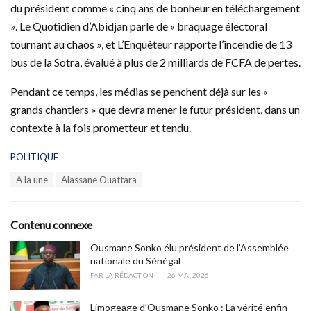
du président comme « cinq ans de bonheur en téléchargement
». Le Quotidien d’Abidjan parle de « braquage électoral
tournant au chaos », et L’Enquêteur rapporte l’incendie de 13
bus de la Sotra, évalué à plus de 2 milliards de FCFA de pertes.
Pendant ce temps, les médias se penchent déjà sur les «
grands chantiers » que devra mener le futur président, dans un
contexte à la fois prometteur et tendu.
C
POLITIQUE
a
T
A la une
Alassane Ouattara
t
a
e
g
g
s
o
Contenu connexe
:
r
i
Ousmane Sonko élu président de l’Assemblée
e
nationale du Sénégal
s
PAR
LA RÉDACTION
26 MAI 2026
:
Limogeage d’Ousmane Sonko : La vérité enfin