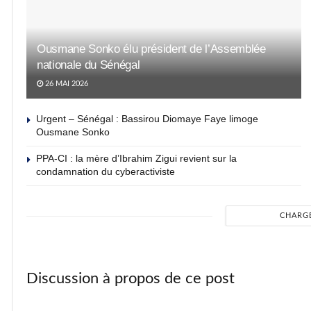
Ousmane Sonko élu président de l’Assemblée
nationale du Sénégal
26 MAI 2026
Urgent – Sénégal : Bassirou Diomaye Faye limoge
Ousmane Sonko
PPA-CI : la mère d’Ibrahim Zigui revient sur la
condamnation du cyberactiviste
CHARG
Discussion à propos de ce post