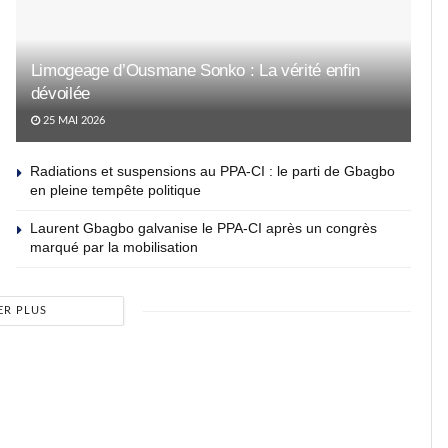
Limogeage d’Ousmane Sonko : La vérité enfin
dévoilée
25 MAI 2026
Radiations et suspensions au PPA-CI : le parti de Gbagbo
en pleine tempête politique
Laurent Gbagbo galvanise le PPA-CI après un congrès
marqué par la mobilisation
ER PLUS