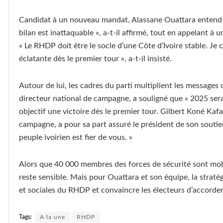
Candidat à un nouveau mandat, Alassane Ouattara entend dé
bilan est inattaquable », a-t-il affirmé, tout en appelant 
« Le RHDP doit être le socle d’une Côte d’Ivoire stable. J
éclatante dès le premier tour », a-t-il insisté.
Autour de lui, les cadres du parti multiplient les message
directeur national de campagne, a souligné que « 2025 sera 
objectif une victoire dès le premier tour. Gilbert Koné Kaf
campagne, a pour sa part assuré le président de son soutien
peuple ivoirien est fier de vous. »
Alors que 40 000 membres des forces de sécurité sont mobi
reste sensible. Mais pour Ouattara et son équipe, la stratégi
et sociales du RHDP et convaincre les électeurs d’accorder 
Tags:
A la une
RHDP