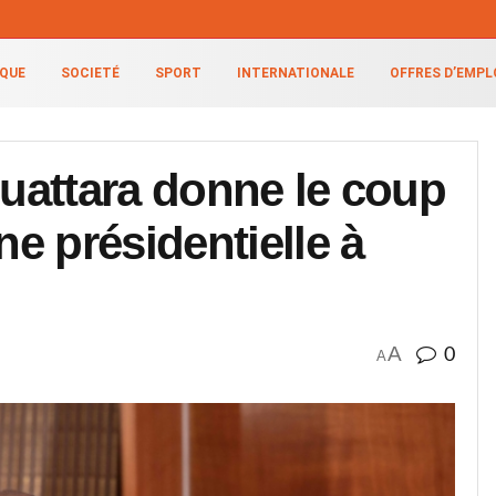
IQUE
SOCIETÉ
SPORT
INTERNATIONALE
OFFRES D’EMPL
Ouattara donne le coup
e présidentielle à
A
0
A