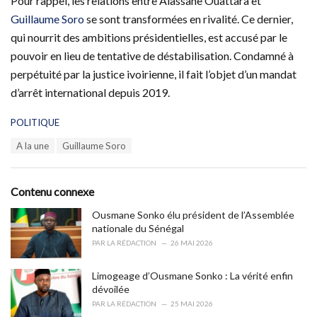
Pour rappel, les relations entre Alassane Ouattara et
Guillaume Soro
se sont transformées en rivalité. Ce dernier,
qui nourrit des ambitions présidentielles, est accusé par le
pouvoir en lieu de tentative de déstabilisation. Condamné à
perpétuité par la justice ivoirienne, il fait l’objet d’un mandat
d’arrêt international depuis 2019.
C
POLITIQUE
a
T
A la une
Guillaume Soro
t
a
e
g
g
s
o
Contenu connexe
:
r
i
Ousmane Sonko élu président de l’Assemblée
e
nationale du Sénégal
s
PAR
LA RÉDACTION
26 MAI 2026
:
Limogeage d’Ousmane Sonko : La vérité enfin
dévoilée
PAR
LA RÉDACTION
25 MAI 2026