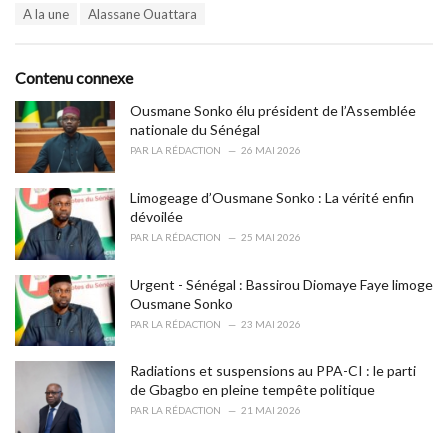
T
A la une
Alassane Ouattara
t
a
e
g
g
s
o
Contenu connexe
:
r
i
Ousmane Sonko élu président de l’Assemblée
e
nationale du Sénégal
s
PAR
LA RÉDACTION
26 MAI 2026
:
Limogeage d’Ousmane Sonko : La vérité enfin
dévoilée
PAR
LA RÉDACTION
25 MAI 2026
Urgent - Sénégal : Bassirou Diomaye Faye limoge
Ousmane Sonko
PAR
LA RÉDACTION
23 MAI 2026
Radiations et suspensions au PPA-CI : le parti
de Gbagbo en pleine tempête politique
PAR
LA RÉDACTION
21 MAI 2026