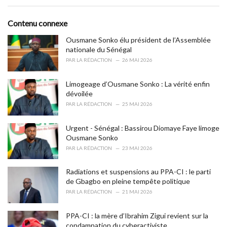
e
g
g
s
o
Contenu connexe
:
r
i
Ousmane Sonko élu président de l’Assemblée
e
nationale du Sénégal
s
PAR
LA RÉDACTION
26 MAI 2026
:
Limogeage d’Ousmane Sonko : La vérité enfin
dévoilée
PAR
LA RÉDACTION
25 MAI 2026
Urgent - Sénégal : Bassirou Diomaye Faye limoge
Ousmane Sonko
PAR
LA RÉDACTION
23 MAI 2026
Radiations et suspensions au PPA-CI : le parti
de Gbagbo en pleine tempête politique
PAR
LA RÉDACTION
21 MAI 2026
PPA-CI : la mère d’Ibrahim Zigui revient sur la
condamnation du cyberactiviste