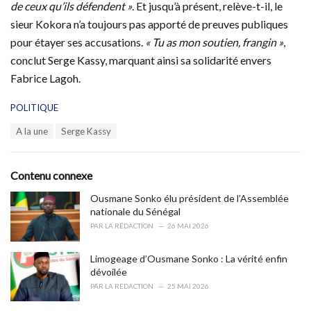
de ceux qu’ils défendent »
. Et jusqu’à présent, relève-t-il, le
sieur Kokora n’a toujours pas apporté de preuves publiques
pour étayer ses accusations.
« Tu as mon soutien, frangin »
,
conclut Serge Kassy, marquant ainsi sa solidarité envers
Fabrice Lagoh.
C
POLITIQUE
a
T
A la une
Serge Kassy
t
a
e
g
g
s
o
Contenu connexe
:
r
i
Ousmane Sonko élu président de l’Assemblée
e
nationale du Sénégal
s
PAR
LA RÉDACTION
26 MAI 2026
:
Limogeage d’Ousmane Sonko : La vérité enfin
dévoilée
PAR
LA RÉDACTION
25 MAI 2026