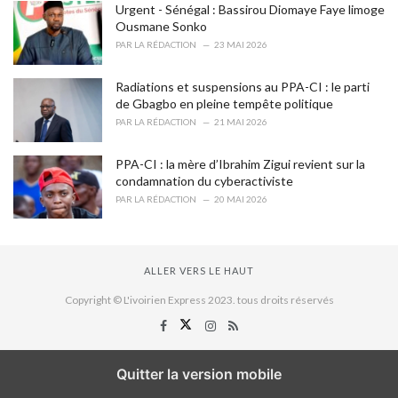
Urgent - Sénégal : Bassirou Diomaye Faye limoge
Ousmane Sonko
PAR
LA RÉDACTION
23 MAI 2026
Radiations et suspensions au PPA-CI : le parti
de Gbagbo en pleine tempête politique
PAR
LA RÉDACTION
21 MAI 2026
PPA-CI : la mère d’Ibrahim Zigui revient sur la
condamnation du cyberactiviste
PAR
LA RÉDACTION
20 MAI 2026
ALLER VERS LE HAUT
Copyright © L'ivoirien Express 2023. tous droits réservés
Quitter la version mobile