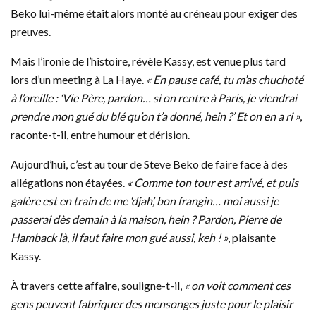
Beko lui-même était alors monté au créneau pour exiger des
preuves.
Mais l’ironie de l’histoire, révèle Kassy, est venue plus tard
lors d’un meeting à La Haye.
« En pause café, tu m’as chuchoté
à l’oreille : ‘Vie Père, pardon… si on rentre à Paris, je viendrai
prendre mon gué du blé qu’on t’a donné, hein ?’ Et on en a ri »
,
raconte-t-il, entre humour et dérision.
Aujourd’hui, c’est au tour de Steve Beko de faire face à des
allégations non étayées.
« Comme ton tour est arrivé, et puis
galère est en train de me ‘djah’, bon frangin… moi aussi je
passerai dès demain à la maison, hein ? Pardon, Pierre de
Hamback là, il faut faire mon gué aussi, keh ! »
, plaisante
Kassy.
À travers cette affaire, souligne-t-il,
« on voit comment ces
gens peuvent fabriquer des mensonges juste pour le plaisir