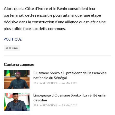
Alors que la Côte d’Ivoire et le Bénin consolident leur
partenariat, cette rencontre pourrait marquer une étape
décisive dans la construction d’une alliance ouest-africaine
plus solide face aux défis communs.
C
POLITIQUE
a
T
A la une
t
a
e
g
g
s
o
Contenu connexe
:
r
i
Ousmane Sonko élu président de l’Assemblée
e
nationale du Sénégal
s
PAR
LA RÉDACTION
26 MAI 2026
:
Limogeage d’Ousmane Sonko : La vérité enfin
dévoilée
PAR
LA RÉDACTION
25 MAI 2026