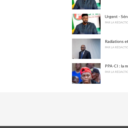
Urgent - Sén
PAR
LA RÉDACTI
Radiations e
PAR
LA RÉDACTI
PPA-CI : la m
PAR
LA RÉDACTI