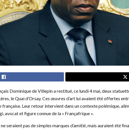
nçais Dominique de Villepin a restitué, ce lundi 4 mai, deux statue
ères, le Quai d’Orsay. Ces œuvres d’art lui avaient été offertes entr
tie française. Leur retour intervient dans un contexte polémique, ali
, avocat et figure connue de la « Françafrique ».
 ne seraient pas de simples marques d’amitié, mais auraient été fina