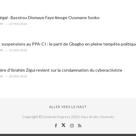
égal : Bassirou Diomaye Faye limoge Ousmane Sonko
ON
23 MAI 2026
t suspensions au PPA-CI : le parti de Gbagbo en pleine tempête politiqu
ON
21 MAI 2026
ère d’Ibrahim Zigui revient sur la condamnation du cyberactiviste
ON
20 MAI 2026
ALLER VERS LE HAUT
Copyright © L'ivoirien Express 2023. tous droits réservés