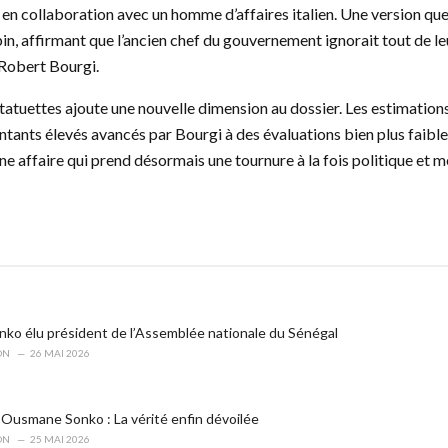
n collaboration avec un homme d’affaires italien. Une version qu
, affirmant que l’ancien chef du gouvernement ignorait tout de leur
r Robert Bourgi.
statuettes ajoute une nouvelle dimension au dossier. Les estimatio
ontants élevés avancés par Bourgi à des évaluations bien plus faible
Une affaire qui prend désormais une tournure à la fois politique et m
o élu président de l’Assemblée nationale du Sénégal
ON
26 MAI 2026
Ousmane Sonko : La vérité enfin dévoilée
ON
25 MAI 2026