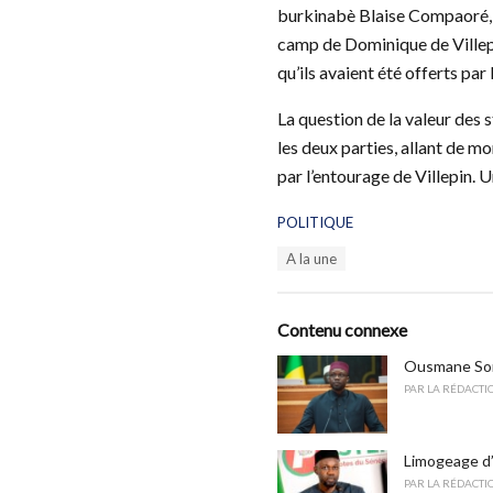
burkinabè Blaise Compaoré, e
camp de Dominique de Villepin
qu’ils avaient été offerts pa
La question de la valeur des 
les deux parties, allant de m
par l’entourage de Villepin. 
C
POLITIQUE
a
T
A la une
t
a
e
g
g
s
o
Contenu connexe
:
r
i
Ousmane Sonk
e
PAR
LA RÉDACTI
s
:
Limogeage d’
PAR
LA RÉDACTI