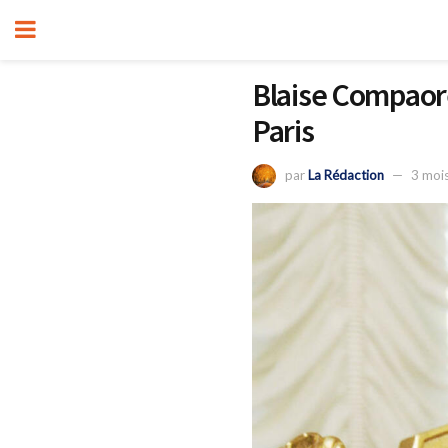
Blaise Compaor
Paris
par
La Rédaction
3 moi