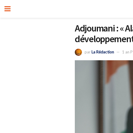
Adjoumani : « A
développement,
par
La Rédaction
1 an 