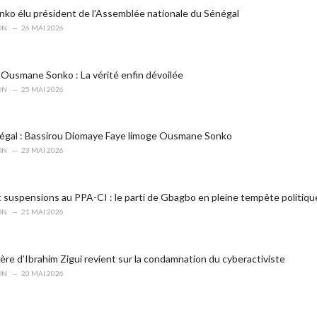
o élu président de l’Assemblée nationale du Sénégal
ON
26 MAI 2026
Ousmane Sonko : La vérité enfin dévoilée
ON
25 MAI 2026
égal : Bassirou Diomaye Faye limoge Ousmane Sonko
ON
23 MAI 2026
t suspensions au PPA-CI : le parti de Gbagbo en pleine tempête politiqu
ON
21 MAI 2026
ère d’Ibrahim Zigui revient sur la condamnation du cyberactiviste
ON
20 MAI 2026