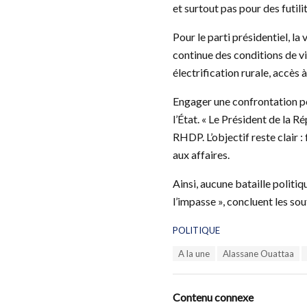
et surtout pas pour des futilit
Pour le parti présidentiel, l
continue des conditions de vie
électrification rurale, accès
Engager une confrontation po
l’État. « Le Président de la Ré
RHDP. L’objectif reste clair : 
aux affaires.
Ainsi, aucune bataille politi
l’impasse », concluent les sou
C
POLITIQUE
a
T
A la une
Alassane Ouattaa
t
a
e
g
g
s
o
Contenu connexe
:
r