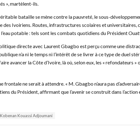
és », martèlent-ils.
a véritable bataille se mène contre la pauvreté, le sous-développemen
 des Ivoiriens. Routes, infrastructures scolaires et universitaires, 
 à l’eau potable : tels sont les combats quotidiens du Président Ou
litique directe avec Laurent Gbagbo est perçu comme une distracti
publique n’a ni le temps ni l’intérêt de se livrer à ce type de duel sté
faire avancer la Côte d’Ivoire, là où, selon eux, les « refondateurs » 
que frontale ne serait à attendre. « M. Gbagbo n’aura pas d’adversai
tiens du Président, affirmant que l’avenir se construit dans l’action
Kobenan Kouassi Adjoumani