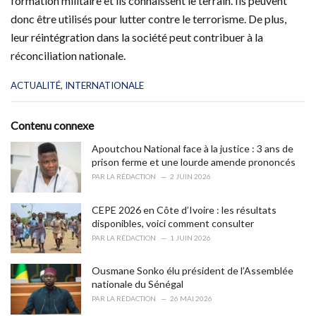
formation militaire et ils connaissent le terrain. Ils peuvent
donc être utilisés pour lutter contre le terrorisme. De plus,
leur réintégration dans la société peut contribuer à la
réconciliation nationale.
C
ACTUALITÉ
,
INTERNATIONALE
a
t
e
Contenu connexe
g
o
Apoutchou National face à la justice : 3 ans de
r
prison ferme et une lourde amende prononcés
i
PAR
LA RÉDACTION
2 JUIN 2026
e
s
CEPE 2026 en Côte d’Ivoire : les résultats
:
disponibles, voici comment consulter
PAR
LA RÉDACTION
1 JUIN 2026
Ousmane Sonko élu président de l’Assemblée
nationale du Sénégal
PAR
LA RÉDACTION
26 MAI 2026