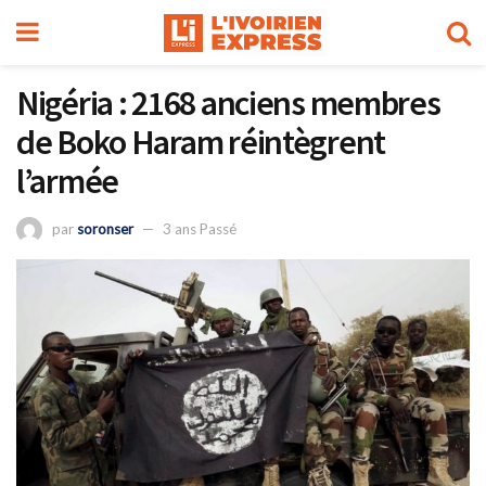
Nigéria : 2168 anciens membres
de Boko Haram réintègrent
l’armée
par
soronser
3 ans Passé